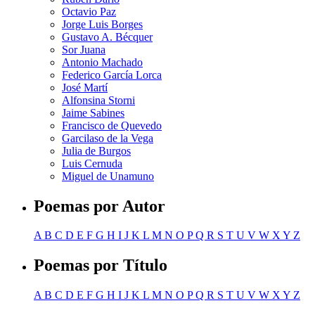
Octavio Paz
Jorge Luis Borges
Gustavo A. Bécquer
Sor Juana
Antonio Machado
Federico García Lorca
José Martí
Alfonsina Storni
Jaime Sabines
Francisco de Quevedo
Garcilaso de la Vega
Julia de Burgos
Luis Cernuda
Miguel de Unamuno
Poemas por Autor
A
B
C
D
E
F
G
H
I
J
K
L
M
N
O
P
Q
R
S
T
U
V
W
X
Y
Z
Poemas por Título
A
B
C
D
E
F
G
H
I
J
K
L
M
N
O
P
Q
R
S
T
U
V
W
X
Y
Z