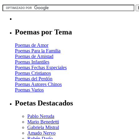
Poemas por Tema
Poemas de Amor
Poemas Para la Familia
Poemas de Amistad
Poemas Infantiles
Poemas Fechas Especiales
Poemas Cristianos
Poemas del Perdón
Poemas Autores Chinos
Poemas Varios
Poetas Destacados
Pablo Neruda
Mario Benedetti
Gabriela Mistral
Amado Nervo
Rubén Darío