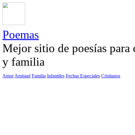
Poemas
Mejor sitio de poesías para
y familia
Amor
Amistad
Familia
Infantiles
Fechas Especiales
Cristianos