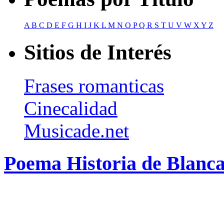
A
B
C
D
E
F
G
H
I
J
K
L
M
N
O
P
Q
R
S
T
U
V
W
X
Y
Z
Sitios de Interés
Frases romanticas
Cinecalidad
Musicade.net
Poema Historia de Blanca