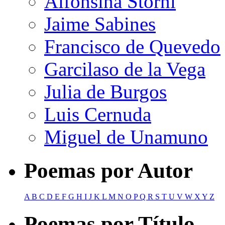
Alfonsina Storni
Jaime Sabines
Francisco de Quevedo
Garcilaso de la Vega
Julia de Burgos
Luis Cernuda
Miguel de Unamuno
Poemas por Autor
A
B
C
D
E
F
G
H
I
J
K
L
M
N
O
P
Q
R
S
T
U
V
W
X
Y
Z
Poemas por Título