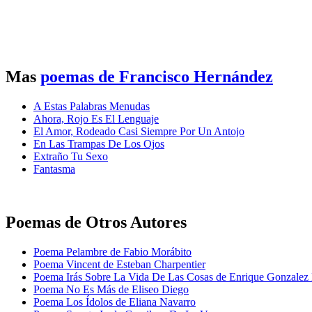
Mas
poemas de Francisco Hernández
A Estas Palabras Menudas
Ahora, Rojo Es El Lenguaje
El Amor, Rodeado Casi Siempre Por Un Antojo
En Las Trampas De Los Ojos
Extraño Tu Sexo
Fantasma
Poemas de Otros Autores
Poema Pelambre de Fabio Morábito
Poema Vincent de Esteban Charpentier
Poema Irás Sobre La Vida De Las Cosas de Enrique Gonzalez 
Poema No Es Más de Eliseo Diego
Poema Los Ídolos de Eliana Navarro