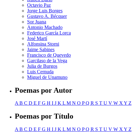
Octavio Paz
Jorge Luis Borges
Gustavo A. Bécquer
Sor Juana
Antonio Machado
Federico García Lorca
José Martí
Alfonsina Storni
Jaime Sabines
Francisco de Quevedo
Garcilaso de la Vega
Julia de Burgos
Luis Cernuda
Miguel de Unamuno
Poemas por Autor
A
B
C
D
E
F
G
H
I
J
K
L
M
N
O
P
Q
R
S
T
U
V
W
X
Y
Z
Poemas por Título
A
B
C
D
E
F
G
H
I
J
K
L
M
N
O
P
Q
R
S
T
U
V
W
X
Y
Z