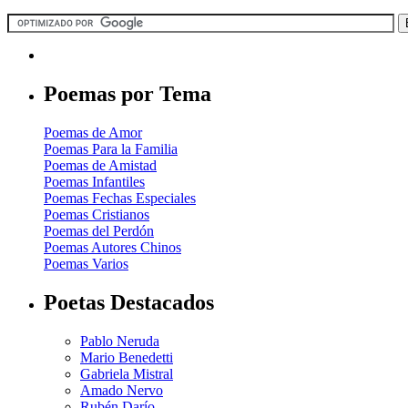
Poemas por Tema
Poemas de Amor
Poemas Para la Familia
Poemas de Amistad
Poemas Infantiles
Poemas Fechas Especiales
Poemas Cristianos
Poemas del Perdón
Poemas Autores Chinos
Poemas Varios
Poetas Destacados
Pablo Neruda
Mario Benedetti
Gabriela Mistral
Amado Nervo
Rubén Darío