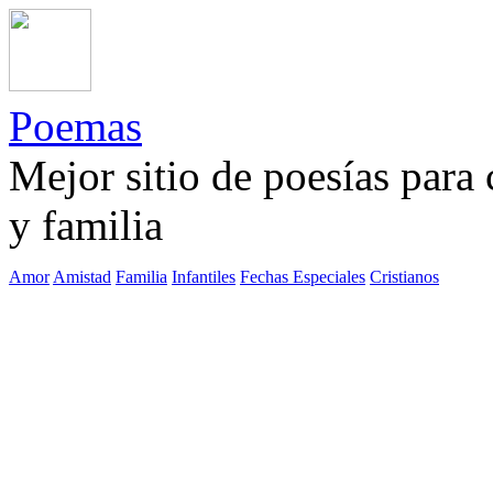
Poemas
Mejor sitio de poesías para
y familia
Amor
Amistad
Familia
Infantiles
Fechas Especiales
Cristianos