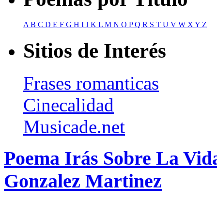
A
B
C
D
E
F
G
H
I
J
K
L
M
N
O
P
Q
R
S
T
U
V
W
X
Y
Z
Sitios de Interés
Frases romanticas
Cinecalidad
Musicade.net
Poema Irás Sobre La Vid
Gonzalez Martinez