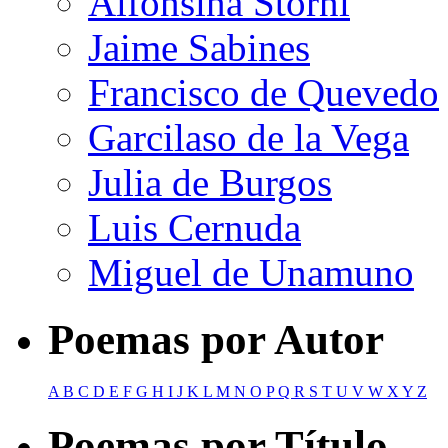
Alfonsina Storni
Jaime Sabines
Francisco de Quevedo
Garcilaso de la Vega
Julia de Burgos
Luis Cernuda
Miguel de Unamuno
Poemas por Autor
A
B
C
D
E
F
G
H
I
J
K
L
M
N
O
P
Q
R
S
T
U
V
W
X
Y
Z
Poemas por Título