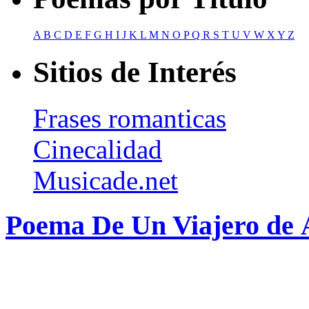
A
B
C
D
E
F
G
H
I
J
K
L
M
N
O
P
Q
R
S
T
U
V
W
X
Y
Z
Sitios de Interés
Frases romanticas
Cinecalidad
Musicade.net
Poema De Un Viajero de 