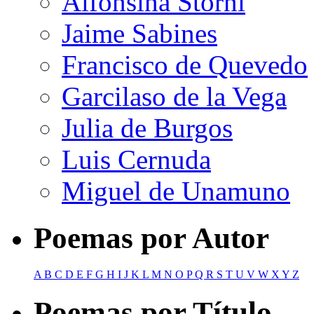
Alfonsina Storni
Jaime Sabines
Francisco de Quevedo
Garcilaso de la Vega
Julia de Burgos
Luis Cernuda
Miguel de Unamuno
Poemas por Autor
A
B
C
D
E
F
G
H
I
J
K
L
M
N
O
P
Q
R
S
T
U
V
W
X
Y
Z
Poemas por Título