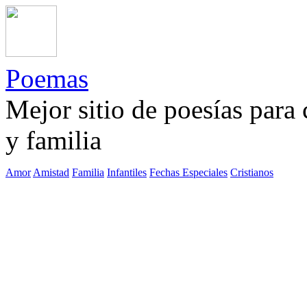
Poemas
Mejor sitio de poesías para
y familia
Amor
Amistad
Familia
Infantiles
Fechas Especiales
Cristianos