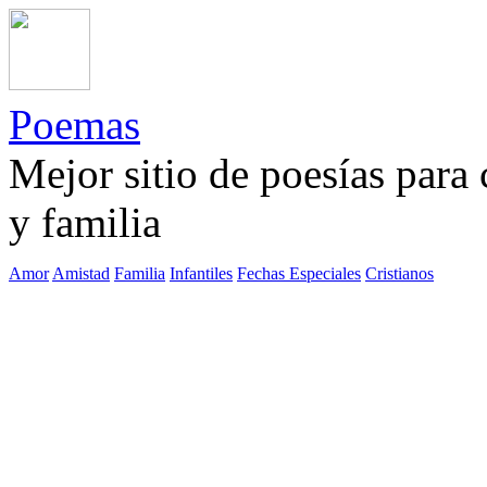
Poemas
Mejor sitio de poesías para
y familia
Amor
Amistad
Familia
Infantiles
Fechas Especiales
Cristianos