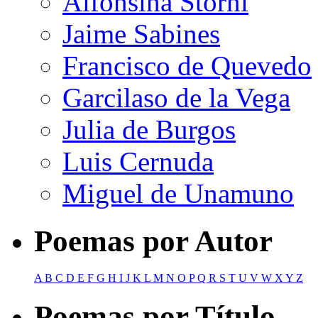
Alfonsina Storni
Jaime Sabines
Francisco de Quevedo
Garcilaso de la Vega
Julia de Burgos
Luis Cernuda
Miguel de Unamuno
Poemas por Autor
A
B
C
D
E
F
G
H
I
J
K
L
M
N
O
P
Q
R
S
T
U
V
W
X
Y
Z
Poemas por Título