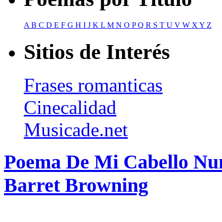
A
B
C
D
E
F
G
H
I
J
K
L
M
N
O
P
Q
R
S
T
U
V
W
X
Y
Z
Sitios de Interés
Frases romanticas
Cinecalidad
Musicade.net
Poema De Mi Cabello Nun
Barret Browning