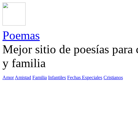
Poemas
Mejor sitio de poesías para
y familia
Amor
Amistad
Familia
Infantiles
Fechas Especiales
Cristianos