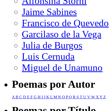
Alfonsina Storni
Jaime Sabines
Francisco de Quevedo
Garcilaso de la Vega
Julia de Burgos
Luis Cernuda
Miguel de Unamuno
Poemas por Autor
A
B
C
D
E
F
G
H
I
J
K
L
M
N
O
P
Q
R
S
T
U
V
W
X
Y
Z
Poemas por Título