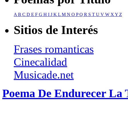
A
B
C
D
E
F
G
H
I
J
K
L
M
N
O
P
Q
R
S
T
U
V
W
X
Y
Z
Sitios de Interés
Frases romanticas
Cinecalidad
Musicade.net
Poema De Endurecer La 