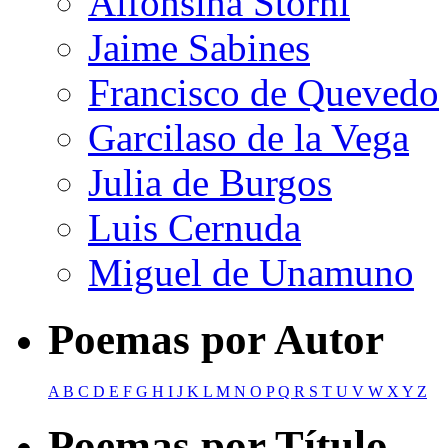
Alfonsina Storni
Jaime Sabines
Francisco de Quevedo
Garcilaso de la Vega
Julia de Burgos
Luis Cernuda
Miguel de Unamuno
Poemas por Autor
A
B
C
D
E
F
G
H
I
J
K
L
M
N
O
P
Q
R
S
T
U
V
W
X
Y
Z
Poemas por Título