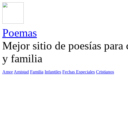
Poemas
Mejor sitio de poesías para
y familia
Amor
Amistad
Familia
Infantiles
Fechas Especiales
Cristianos