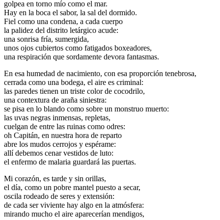
golpea en torno mío como el mar.
Hay en la boca el sabor, la sal del dormido.
Fiel como una condena, a cada cuerpo
la palidez del distrito letárgico acude:
una sonrisa fría, sumergida,
unos ojos cubiertos como fatigados boxeadores,
una respiración que sordamente devora fantasmas.
En esa humedad de nacimiento, con esa proporción tenebrosa,
cerrada como una bodega, el aire es criminal:
las paredes tienen un triste color de cocodrilo,
una contextura de araña siniestra:
se pisa en lo blando como sobre un monstruo muerto:
las uvas negras inmensas, repletas,
cuelgan de entre las ruinas como odres:
oh Capitán, en nuestra hora de reparto
abre los mudos cerrojos y espérame:
allí debemos cenar vestidos de luto:
el enfermo de malaria guardará las puertas.
Mi corazón, es tarde y sin orillas,
el día, como un pobre mantel puesto a secar,
oscila rodeado de seres y extensión:
de cada ser viviente hay algo en la atmósfera:
mirando mucho el aire aparecerían mendigos,