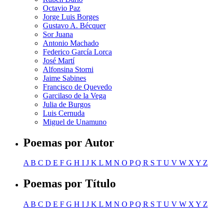
Octavio Paz
Jorge Luis Borges
Gustavo A. Bécquer
Sor Juana
Antonio Machado
Federico García Lorca
José Martí
Alfonsina Storni
Jaime Sabines
Francisco de Quevedo
Garcilaso de la Vega
Julia de Burgos
Luis Cernuda
Miguel de Unamuno
Poemas por Autor
A
B
C
D
E
F
G
H
I
J
K
L
M
N
O
P
Q
R
S
T
U
V
W
X
Y
Z
Poemas por Título
A
B
C
D
E
F
G
H
I
J
K
L
M
N
O
P
Q
R
S
T
U
V
W
X
Y
Z