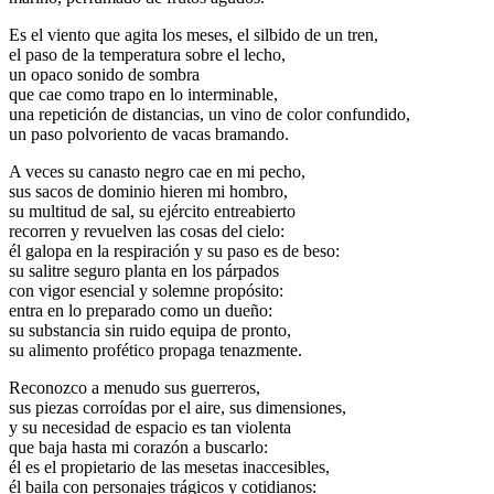
Es el viento que agita los meses, el silbido de un tren,
el paso de la temperatura sobre el lecho,
un opaco sonido de sombra
que cae como trapo en lo interminable,
una repetición de distancias, un vino de color confundido,
un paso polvoriento de vacas bramando.
A veces su canasto negro cae en mi pecho,
sus sacos de dominio hieren mi hombro,
su multitud de sal, su ejército entreabierto
recorren y revuelven las cosas del cielo:
él galopa en la respiración y su paso es de beso:
su salitre seguro planta en los párpados
con vigor esencial y solemne propósito:
entra en lo preparado como un dueño:
su substancia sin ruido equipa de pronto,
su alimento profético propaga tenazmente.
Reconozco a menudo sus guerreros,
sus piezas corroídas por el aire, sus dimensiones,
y su necesidad de espacio es tan violenta
que baja hasta mi corazón a buscarlo:
él es el propietario de las mesetas inaccesibles,
él baila con personajes trágicos y cotidianos: