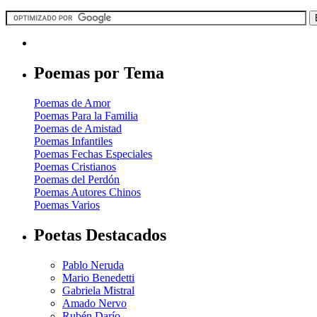
Poemas por Tema
Poemas de Amor
Poemas Para la Familia
Poemas de Amistad
Poemas Infantiles
Poemas Fechas Especiales
Poemas Cristianos
Poemas del Perdón
Poemas Autores Chinos
Poemas Varios
Poetas Destacados
Pablo Neruda
Mario Benedetti
Gabriela Mistral
Amado Nervo
Rubén Darío