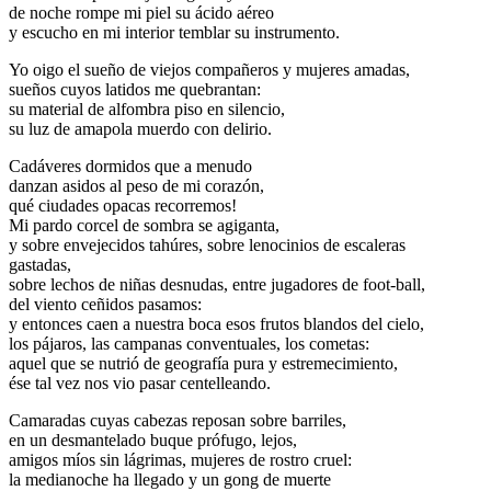
de noche rompe mi piel su ácido aéreo
y escucho en mi interior temblar su instrumento.
Yo oigo el sueño de viejos compañeros y mujeres amadas,
sueños cuyos latidos me quebrantan:
su material de alfombra piso en silencio,
su luz de amapola muerdo con delirio.
Cadáveres dormidos que a menudo
danzan asidos al peso de mi corazón,
qué ciudades opacas recorremos!
Mi pardo corcel de sombra se agiganta,
y sobre envejecidos tahúres, sobre lenocinios de escaleras
gastadas,
sobre lechos de niñas desnudas, entre jugadores de foot-ball,
del viento ceñidos pasamos:
y entonces caen a nuestra boca esos frutos blandos del cielo,
los pájaros, las campanas conventuales, los cometas:
aquel que se nutrió de geografía pura y estremecimiento,
ése tal vez nos vio pasar centelleando.
Camaradas cuyas cabezas reposan sobre barriles,
en un desmantelado buque prófugo, lejos,
amigos míos sin lágrimas, mujeres de rostro cruel:
la medianoche ha llegado y un gong de muerte