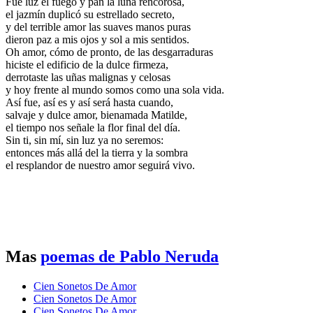
Fue luz el fuego y pan la luna rencorosa,
el jazmín duplicó su estrellado secreto,
y del terrible amor las suaves manos puras
dieron paz a mis ojos y sol a mis sentidos.
Oh amor, cómo de pronto, de las desgarraduras
hiciste el edificio de la dulce firmeza,
derrotaste las uñas malignas y celosas
y hoy frente al mundo somos como una sola vida.
Así fue, así es y así será hasta cuando,
salvaje y dulce amor, bienamada Matilde,
el tiempo nos señale la flor final del día.
Sin ti, sin mí, sin luz ya no seremos:
entonces más allá del la tierra y la sombra
el resplandor de nuestro amor seguirá vivo.
Mas
poemas de Pablo Neruda
Cien Sonetos De Amor
Cien Sonetos De Amor
Cien Sonetos De Amor