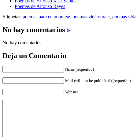
Poemas de Alfonso X El Sabio
Poemas de Alfonso Reyes
Etiquetas:
poemas para enamorarse
,
poemas vida obra c
,
poemas vida
No hay comentarios
»
No hay comentarios.
Deja un Comentario
Name (requerido)
Mail (will not be published) (requerido)
Website