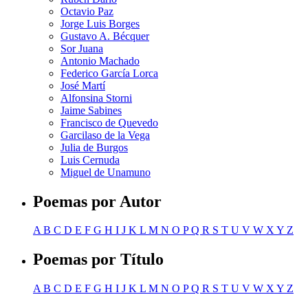
Octavio Paz
Jorge Luis Borges
Gustavo A. Bécquer
Sor Juana
Antonio Machado
Federico García Lorca
José Martí
Alfonsina Storni
Jaime Sabines
Francisco de Quevedo
Garcilaso de la Vega
Julia de Burgos
Luis Cernuda
Miguel de Unamuno
Poemas por Autor
A
B
C
D
E
F
G
H
I
J
K
L
M
N
O
P
Q
R
S
T
U
V
W
X
Y
Z
Poemas por Título
A
B
C
D
E
F
G
H
I
J
K
L
M
N
O
P
Q
R
S
T
U
V
W
X
Y
Z