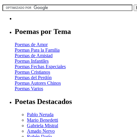
Poemas por Tema
Poemas de Amor
Poemas Para la Familia
Poemas de Amistad
Poemas Infantiles
Poemas Fechas Especiales
Poemas Cristianos
Poemas del Perdón
Poemas Autores Chinos
Poemas Varios
Poetas Destacados
Pablo Neruda
Mario Benedetti
Gabriela Mistral
Amado Nervo
Rubén Darío