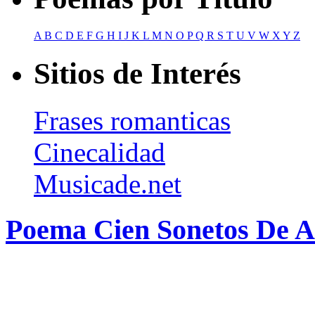
A
B
C
D
E
F
G
H
I
J
K
L
M
N
O
P
Q
R
S
T
U
V
W
X
Y
Z
Sitios de Interés
Frases romanticas
Cinecalidad
Musicade.net
Poema Cien Sonetos De 