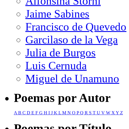
Alfonsina Storni
Jaime Sabines
Francisco de Quevedo
Garcilaso de la Vega
Julia de Burgos
Luis Cernuda
Miguel de Unamuno
Poemas por Autor
A
B
C
D
E
F
G
H
I
J
K
L
M
N
O
P
Q
R
S
T
U
V
W
X
Y
Z
Poemas por Título