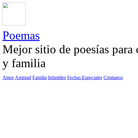
Poemas
Mejor sitio de poesías para
y familia
Amor
Amistad
Familia
Infantiles
Fechas Especiales
Cristianos