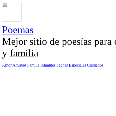
Poemas
Mejor sitio de poesías para
y familia
Amor
Amistad
Familia
Infantiles
Fechas Especiales
Cristianos