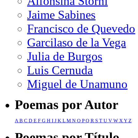
Alfonsina Storni
Jaime Sabines
Francisco de Quevedo
Garcilaso de la Vega
Julia de Burgos
Luis Cernuda
Miguel de Unamuno
Poemas por Autor
A
B
C
D
E
F
G
H
I
J
K
L
M
N
O
P
Q
R
S
T
U
V
W
X
Y
Z
Poemas por Título