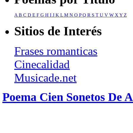
A
B
C
D
E
F
G
H
I
J
K
L
M
N
O
P
Q
R
S
T
U
V
W
X
Y
Z
Sitios de Interés
Frases romanticas
Cinecalidad
Musicade.net
Poema Cien Sonetos De 