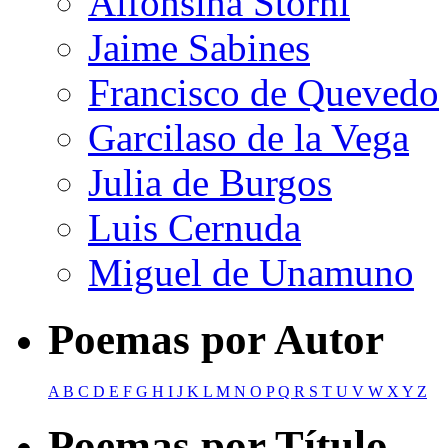
Alfonsina Storni
Jaime Sabines
Francisco de Quevedo
Garcilaso de la Vega
Julia de Burgos
Luis Cernuda
Miguel de Unamuno
Poemas por Autor
A
B
C
D
E
F
G
H
I
J
K
L
M
N
O
P
Q
R
S
T
U
V
W
X
Y
Z
Poemas por Título