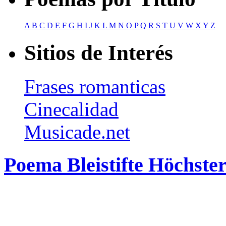
A
B
C
D
E
F
G
H
I
J
K
L
M
N
O
P
Q
R
S
T
U
V
W
X
Y
Z
Sitios de Interés
Frases romanticas
Cinecalidad
Musicade.net
Poema Bleistifte Höchster