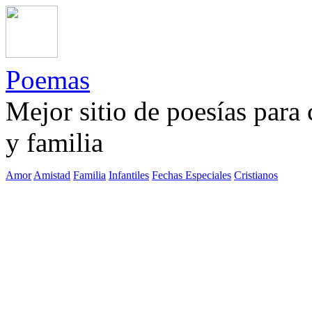
Poemas
Mejor sitio de poesías para
y familia
Amor
Amistad
Familia
Infantiles
Fechas Especiales
Cristianos