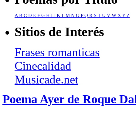
A
B
C
D
E
F
G
H
I
J
K
L
M
N
O
P
Q
R
S
T
U
V
W
X
Y
Z
Sitios de Interés
Frases romanticas
Cinecalidad
Musicade.net
Poema Ayer de Roque Dal