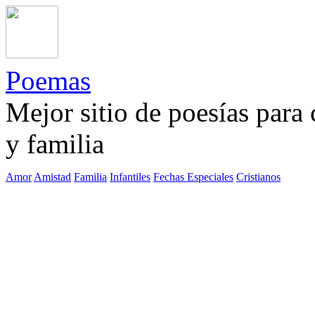
Poemas
Mejor sitio de poesías para
y familia
Amor
Amistad
Familia
Infantiles
Fechas Especiales
Cristianos