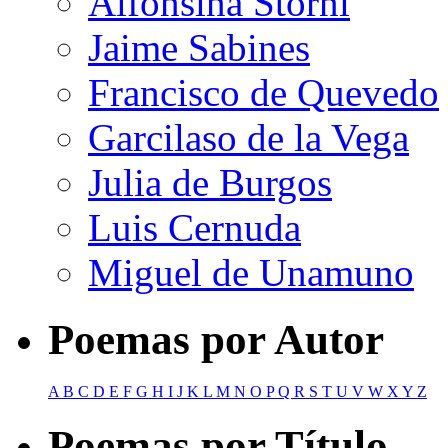
Alfonsina Storni
Jaime Sabines
Francisco de Quevedo
Garcilaso de la Vega
Julia de Burgos
Luis Cernuda
Miguel de Unamuno
Poemas por Autor
A
B
C
D
E
F
G
H
I
J
K
L
M
N
O
P
Q
R
S
T
U
V
W
X
Y
Z
Poemas por Título