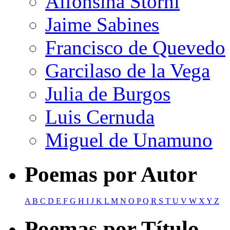
Alfonsina Storni
Jaime Sabines
Francisco de Quevedo
Garcilaso de la Vega
Julia de Burgos
Luis Cernuda
Miguel de Unamuno
Poemas por Autor
A
B
C
D
E
F
G
H
I
J
K
L
M
N
O
P
Q
R
S
T
U
V
W
X
Y
Z
Poemas por Título