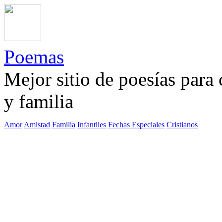
Poemas
Mejor sitio de poesías para
y familia
Amor
Amistad
Familia
Infantiles
Fechas Especiales
Cristianos