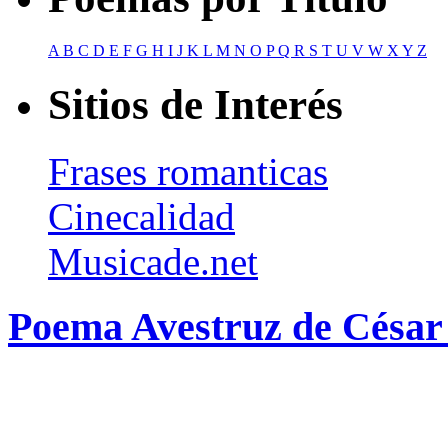
A
B
C
D
E
F
G
H
I
J
K
L
M
N
O
P
Q
R
S
T
U
V
W
X
Y
Z
Sitios de Interés
Frases romanticas
Cinecalidad
Musicade.net
Poema Avestruz de César 