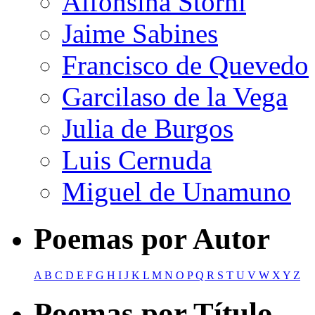
Alfonsina Storni
Jaime Sabines
Francisco de Quevedo
Garcilaso de la Vega
Julia de Burgos
Luis Cernuda
Miguel de Unamuno
Poemas por Autor
A
B
C
D
E
F
G
H
I
J
K
L
M
N
O
P
Q
R
S
T
U
V
W
X
Y
Z
Poemas por Título