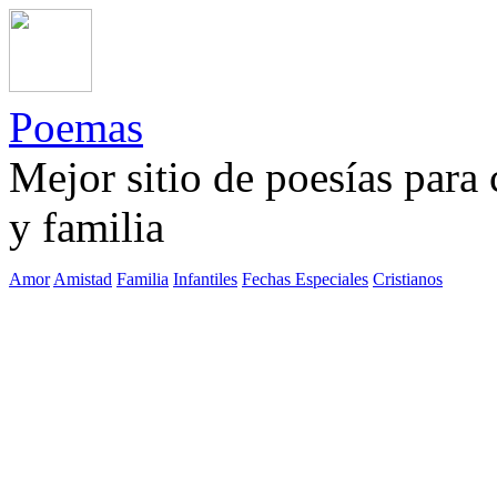
Poemas
Mejor sitio de poesías para
y familia
Amor
Amistad
Familia
Infantiles
Fechas Especiales
Cristianos