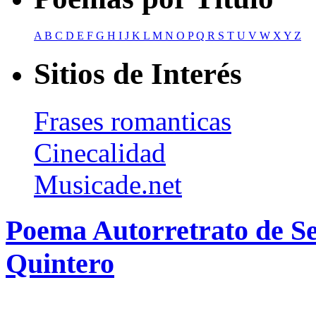
A
B
C
D
E
F
G
H
I
J
K
L
M
N
O
P
Q
R
S
T
U
V
W
X
Y
Z
Sitios de Interés
Frases romanticas
Cinecalidad
Musicade.net
Poema Autorretrato de Se
Quintero