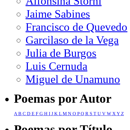
Alfonsina Storni
Jaime Sabines
Francisco de Quevedo
Garcilaso de la Vega
Julia de Burgos
Luis Cernuda
Miguel de Unamuno
Poemas por Autor
A
B
C
D
E
F
G
H
I
J
K
L
M
N
O
P
Q
R
S
T
U
V
W
X
Y
Z
Poemas por Título