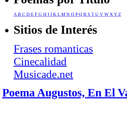
A
B
C
D
E
F
G
H
I
J
K
L
M
N
O
P
Q
R
S
T
U
V
W
X
Y
Z
Sitios de Interés
Frases romanticas
Cinecalidad
Musicade.net
Poema Augustos, En El V