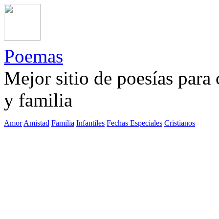
Poemas
Mejor sitio de poesías para
y familia
Amor
Amistad
Familia
Infantiles
Fechas Especiales
Cristianos