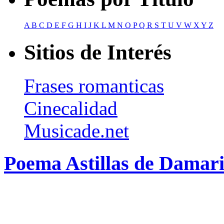
A
B
C
D
E
F
G
H
I
J
K
L
M
N
O
P
Q
R
S
T
U
V
W
X
Y
Z
Sitios de Interés
Frases romanticas
Cinecalidad
Musicade.net
Poema Astillas de Damar