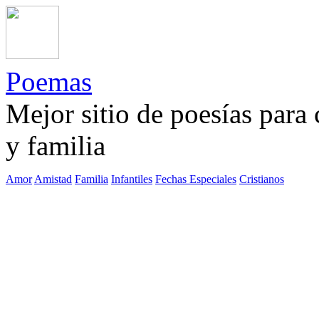
Poemas
Mejor sitio de poesías para
y familia
Amor
Amistad
Familia
Infantiles
Fechas Especiales
Cristianos