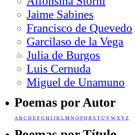
Alfonsina Storni
Jaime Sabines
Francisco de Quevedo
Garcilaso de la Vega
Julia de Burgos
Luis Cernuda
Miguel de Unamuno
Poemas por Autor
A
B
C
D
E
F
G
H
I
J
K
L
M
N
O
P
Q
R
S
T
U
V
W
X
Y
Z
Poemas por Título