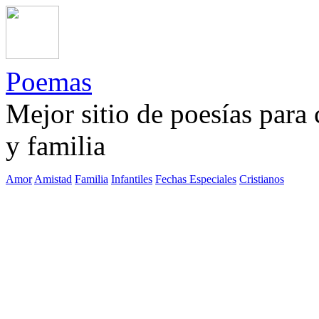
Poemas
Mejor sitio de poesías para
y familia
Amor
Amistad
Familia
Infantiles
Fechas Especiales
Cristianos