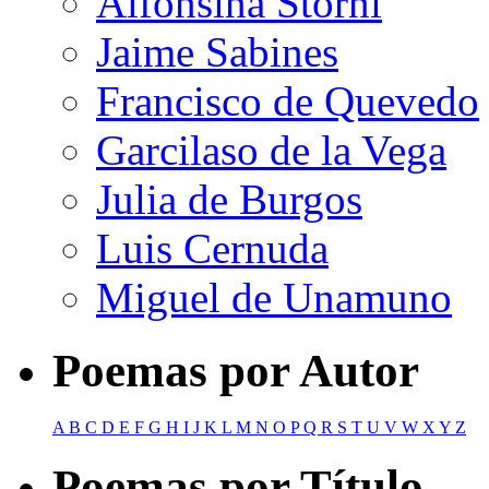
Alfonsina Storni
Jaime Sabines
Francisco de Quevedo
Garcilaso de la Vega
Julia de Burgos
Luis Cernuda
Miguel de Unamuno
Poemas por Autor
A
B
C
D
E
F
G
H
I
J
K
L
M
N
O
P
Q
R
S
T
U
V
W
X
Y
Z
Poemas por Título