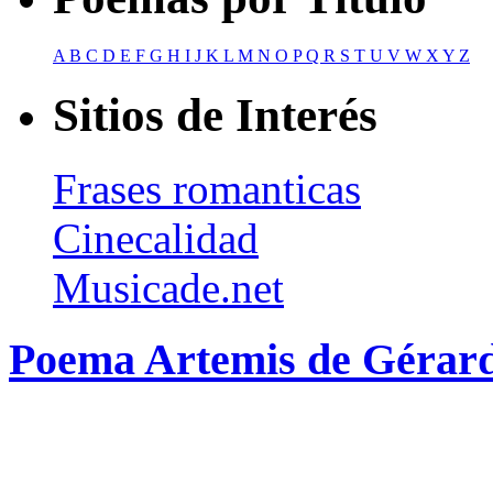
A
B
C
D
E
F
G
H
I
J
K
L
M
N
O
P
Q
R
S
T
U
V
W
X
Y
Z
Sitios de Interés
Frases romanticas
Cinecalidad
Musicade.net
Poema Artemis de Gérard