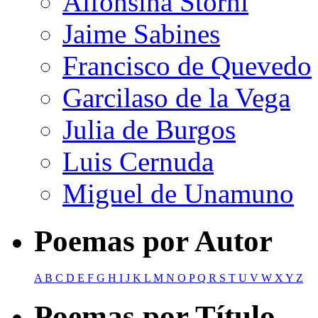
Alfonsina Storni
Jaime Sabines
Francisco de Quevedo
Garcilaso de la Vega
Julia de Burgos
Luis Cernuda
Miguel de Unamuno
Poemas por Autor
A
B
C
D
E
F
G
H
I
J
K
L
M
N
O
P
Q
R
S
T
U
V
W
X
Y
Z
Poemas por Título