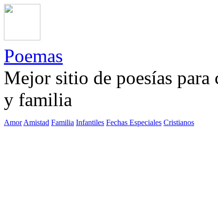
Poemas
Mejor sitio de poesías para
y familia
Amor
Amistad
Familia
Infantiles
Fechas Especiales
Cristianos