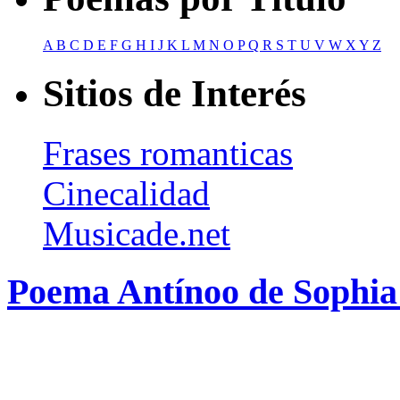
A
B
C
D
E
F
G
H
I
J
K
L
M
N
O
P
Q
R
S
T
U
V
W
X
Y
Z
Sitios de Interés
Frases romanticas
Cinecalidad
Musicade.net
Poema Antínoo de Sophia