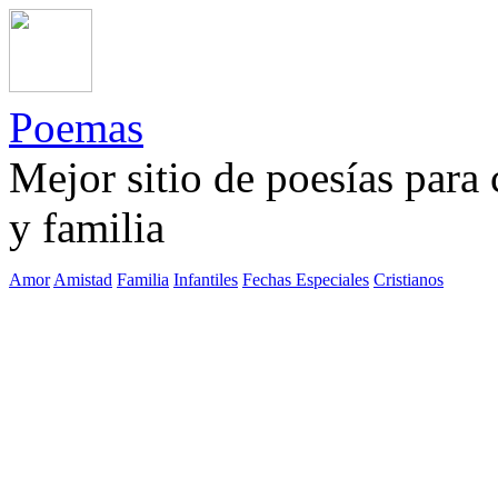
Poemas
Mejor sitio de poesías para
y familia
Amor
Amistad
Familia
Infantiles
Fechas Especiales
Cristianos