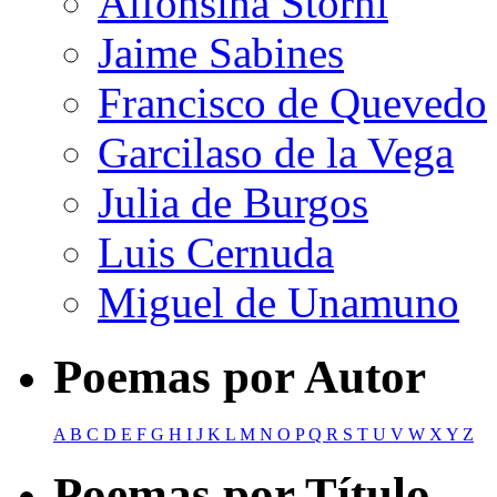
Alfonsina Storni
Jaime Sabines
Francisco de Quevedo
Garcilaso de la Vega
Julia de Burgos
Luis Cernuda
Miguel de Unamuno
Poemas por Autor
A
B
C
D
E
F
G
H
I
J
K
L
M
N
O
P
Q
R
S
T
U
V
W
X
Y
Z
Poemas por Título