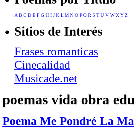
A
B
C
D
E
F
G
H
I
J
K
L
M
N
O
P
Q
R
S
T
U
V
W
X
Y
Z
Sitios de Interés
Frases romanticas
Cinecalidad
Musicade.net
poemas vida obra ed
Poema Me Pondré La Ma