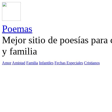
Poemas
Mejor sitio de poesías para
y familia
Amor
Amistad
Familia
Infantiles
Fechas Especiales
Cristianos