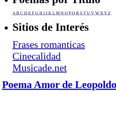
A
B
C
D
E
F
G
H
I
J
K
L
M
N
O
P
Q
R
S
T
U
V
W
X
Y
Z
Sitios de Interés
Frases romanticas
Cinecalidad
Musicade.net
Poema Amor de Leopoldo