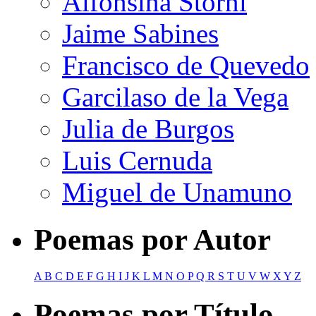
Alfonsina Storni
Jaime Sabines
Francisco de Quevedo
Garcilaso de la Vega
Julia de Burgos
Luis Cernuda
Miguel de Unamuno
Poemas por Autor
A
B
C
D
E
F
G
H
I
J
K
L
M
N
O
P
Q
R
S
T
U
V
W
X
Y
Z
Poemas por Título