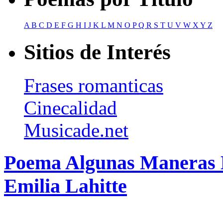
A
B
C
D
E
F
G
H
I
J
K
L
M
N
O
P
Q
R
S
T
U
V
W
X
Y
Z
Sitios de Interés
Frases romanticas
Cinecalidad
Musicade.net
Poema Algunas Maneras D
Emilia Lahitte