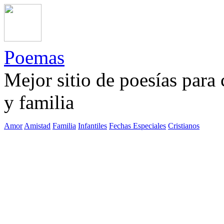
Poemas
Mejor sitio de poesías para
y familia
Amor
Amistad
Familia
Infantiles
Fechas Especiales
Cristianos