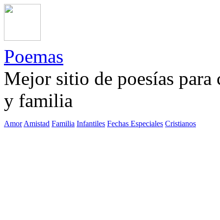
Poemas
Mejor sitio de poesías para
y familia
Amor
Amistad
Familia
Infantiles
Fechas Especiales
Cristianos