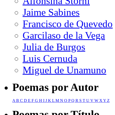
Alfonsina Storni
Jaime Sabines
Francisco de Quevedo
Garcilaso de la Vega
Julia de Burgos
Luis Cernuda
Miguel de Unamuno
Poemas por Autor
A
B
C
D
E
F
G
H
I
J
K
L
M
N
O
P
Q
R
S
T
U
V
W
X
Y
Z
Poemas por Título