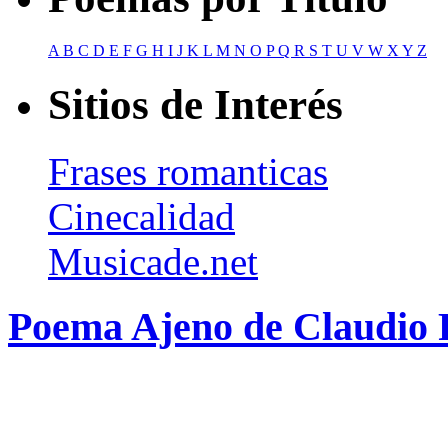
A
B
C
D
E
F
G
H
I
J
K
L
M
N
O
P
Q
R
S
T
U
V
W
X
Y
Z
Sitios de Interés
Frases romanticas
Cinecalidad
Musicade.net
Poema Ajeno de Claudio 