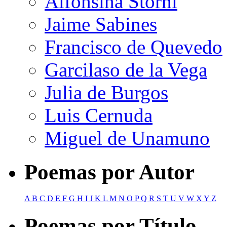
Alfonsina Storni
Jaime Sabines
Francisco de Quevedo
Garcilaso de la Vega
Julia de Burgos
Luis Cernuda
Miguel de Unamuno
Poemas por Autor
A
B
C
D
E
F
G
H
I
J
K
L
M
N
O
P
Q
R
S
T
U
V
W
X
Y
Z
Poemas por Título