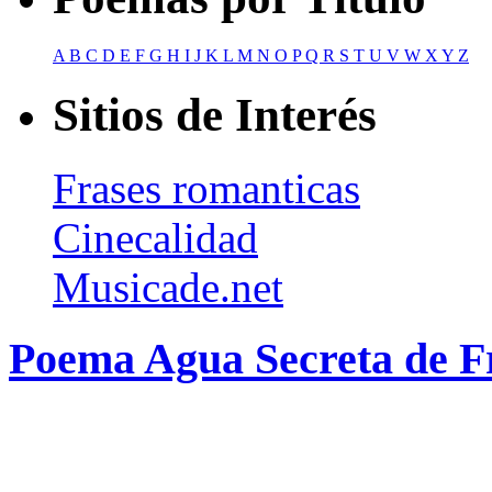
A
B
C
D
E
F
G
H
I
J
K
L
M
N
O
P
Q
R
S
T
U
V
W
X
Y
Z
Sitios de Interés
Frases romanticas
Cinecalidad
Musicade.net
Poema Agua Secreta de F