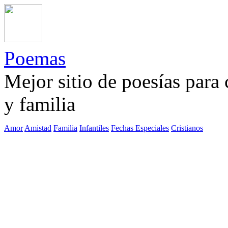
Poemas
Mejor sitio de poesías para
y familia
Amor
Amistad
Familia
Infantiles
Fechas Especiales
Cristianos