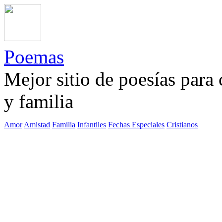
Poemas
Mejor sitio de poesías para
y familia
Amor
Amistad
Familia
Infantiles
Fechas Especiales
Cristianos