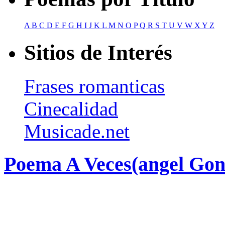
A
B
C
D
E
F
G
H
I
J
K
L
M
N
O
P
Q
R
S
T
U
V
W
X
Y
Z
Sitios de Interés
Frases romanticas
Cinecalidad
Musicade.net
Poema A Veces(angel Gon