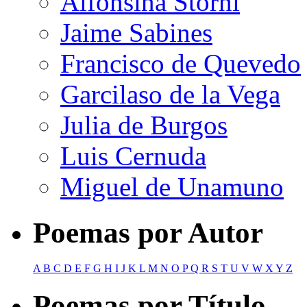
Alfonsina Storni
Jaime Sabines
Francisco de Quevedo
Garcilaso de la Vega
Julia de Burgos
Luis Cernuda
Miguel de Unamuno
Poemas por Autor
A
B
C
D
E
F
G
H
I
J
K
L
M
N
O
P
Q
R
S
T
U
V
W
X
Y
Z
Poemas por Título