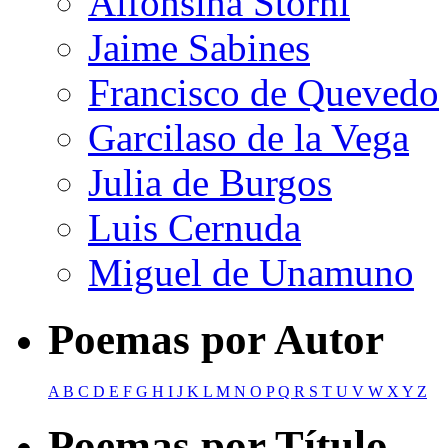
Alfonsina Storni
Jaime Sabines
Francisco de Quevedo
Garcilaso de la Vega
Julia de Burgos
Luis Cernuda
Miguel de Unamuno
Poemas por Autor
A
B
C
D
E
F
G
H
I
J
K
L
M
N
O
P
Q
R
S
T
U
V
W
X
Y
Z
Poemas por Título