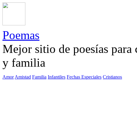
Poemas
Mejor sitio de poesías para
y familia
Amor
Amistad
Familia
Infantiles
Fechas Especiales
Cristianos