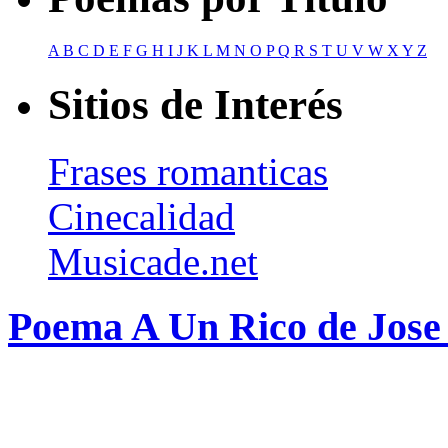
A
B
C
D
E
F
G
H
I
J
K
L
M
N
O
P
Q
R
S
T
U
V
W
X
Y
Z
Sitios de Interés
Frases romanticas
Cinecalidad
Musicade.net
Poema A Un Rico de Jose