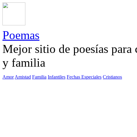
Poemas
Mejor sitio de poesías para
y familia
Amor
Amistad
Familia
Infantiles
Fechas Especiales
Cristianos