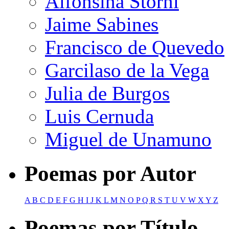
Alfonsina Storni
Jaime Sabines
Francisco de Quevedo
Garcilaso de la Vega
Julia de Burgos
Luis Cernuda
Miguel de Unamuno
Poemas por Autor
A
B
C
D
E
F
G
H
I
J
K
L
M
N
O
P
Q
R
S
T
U
V
W
X
Y
Z
Poemas por Título