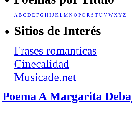
A
B
C
D
E
F
G
H
I
J
K
L
M
N
O
P
Q
R
S
T
U
V
W
X
Y
Z
Sitios de Interés
Frases romanticas
Cinecalidad
Musicade.net
Poema A Margarita Deba