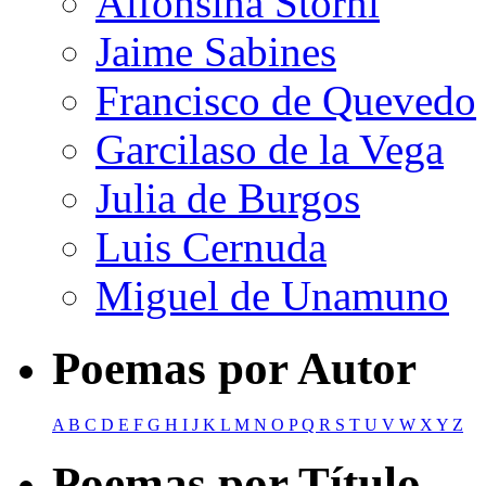
Alfonsina Storni
Jaime Sabines
Francisco de Quevedo
Garcilaso de la Vega
Julia de Burgos
Luis Cernuda
Miguel de Unamuno
Poemas por Autor
A
B
C
D
E
F
G
H
I
J
K
L
M
N
O
P
Q
R
S
T
U
V
W
X
Y
Z
Poemas por Título