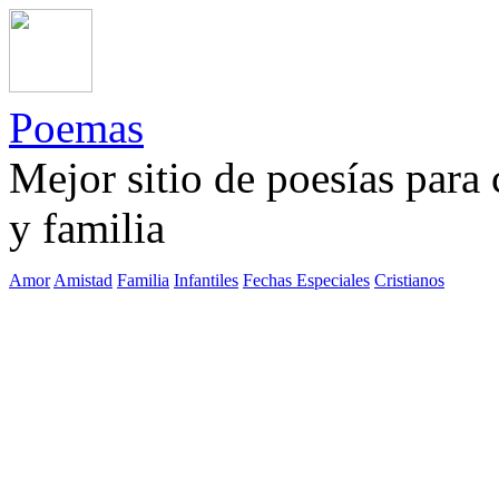
Poemas
Mejor sitio de poesías para
y familia
Amor
Amistad
Familia
Infantiles
Fechas Especiales
Cristianos