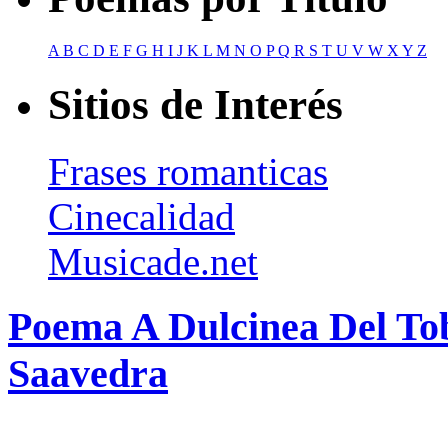
A
B
C
D
E
F
G
H
I
J
K
L
M
N
O
P
Q
R
S
T
U
V
W
X
Y
Z
Sitios de Interés
Frases romanticas
Cinecalidad
Musicade.net
Poema A Dulcinea Del To
Saavedra