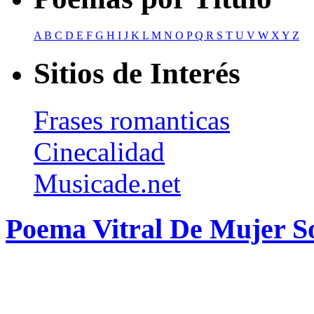
A
B
C
D
E
F
G
H
I
J
K
L
M
N
O
P
Q
R
S
T
U
V
W
X
Y
Z
Sitios de Interés
Frases romanticas
Cinecalidad
Musicade.net
Poema Vitral De Mujer So