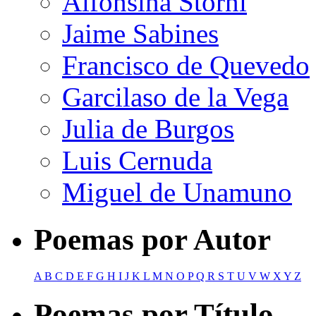
Alfonsina Storni
Jaime Sabines
Francisco de Quevedo
Garcilaso de la Vega
Julia de Burgos
Luis Cernuda
Miguel de Unamuno
Poemas por Autor
A
B
C
D
E
F
G
H
I
J
K
L
M
N
O
P
Q
R
S
T
U
V
W
X
Y
Z
Poemas por Título