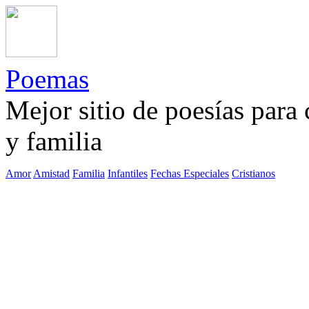
Poemas
Mejor sitio de poesías para
y familia
Amor
Amistad
Familia
Infantiles
Fechas Especiales
Cristianos