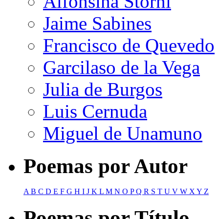
Alfonsina Storni
Jaime Sabines
Francisco de Quevedo
Garcilaso de la Vega
Julia de Burgos
Luis Cernuda
Miguel de Unamuno
Poemas por Autor
A
B
C
D
E
F
G
H
I
J
K
L
M
N
O
P
Q
R
S
T
U
V
W
X
Y
Z
Poemas por Título