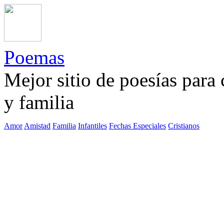
Poemas
Mejor sitio de poesías para
y familia
Amor
Amistad
Familia
Infantiles
Fechas Especiales
Cristianos