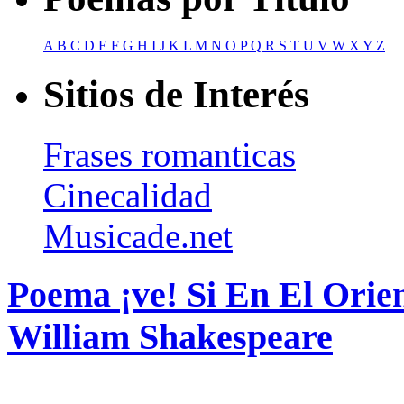
A
B
C
D
E
F
G
H
I
J
K
L
M
N
O
P
Q
R
S
T
U
V
W
X
Y
Z
Sitios de Interés
Frases romanticas
Cinecalidad
Musicade.net
Poema ¡ve! Si En El Orie
William Shakespeare