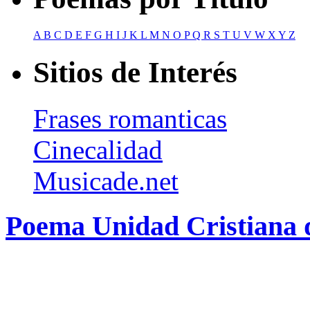
A
B
C
D
E
F
G
H
I
J
K
L
M
N
O
P
Q
R
S
T
U
V
W
X
Y
Z
Sitios de Interés
Frases romanticas
Cinecalidad
Musicade.net
Poema Unidad Cristiana 