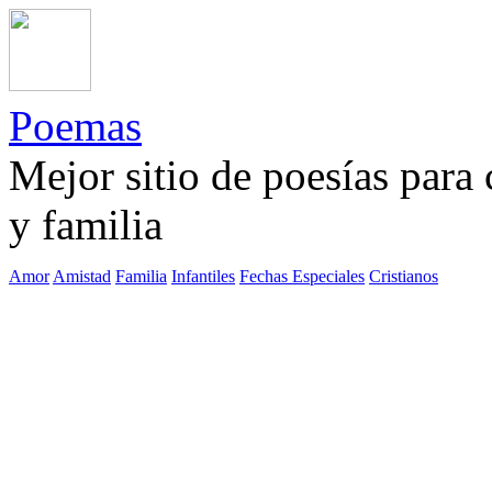
Poemas
Mejor sitio de poesías para
y familia
Amor
Amistad
Familia
Infantiles
Fechas Especiales
Cristianos