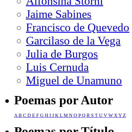
Alfonsina Storni
Jaime Sabines
Francisco de Quevedo
Garcilaso de la Vega
Julia de Burgos
Luis Cernuda
Miguel de Unamuno
Poemas por Autor
A
B
C
D
E
F
G
H
I
J
K
L
M
N
O
P
Q
R
S
T
U
V
W
X
Y
Z
Poemas por Título