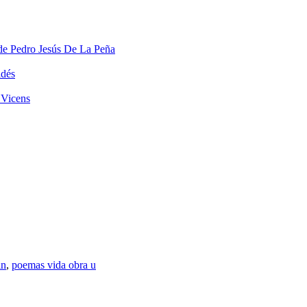
de Pedro Jesús De La Peña
ldés
 Vicens
in
,
poemas vida obra u