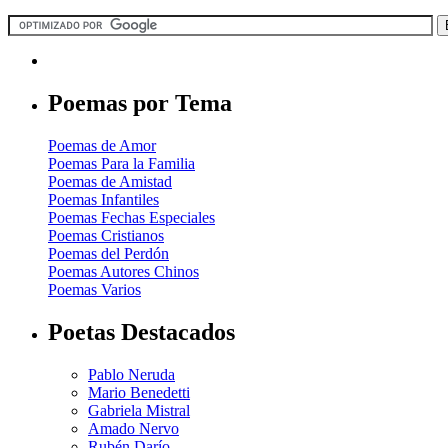
Poemas por Tema
Poemas de Amor
Poemas Para la Familia
Poemas de Amistad
Poemas Infantiles
Poemas Fechas Especiales
Poemas Cristianos
Poemas del Perdón
Poemas Autores Chinos
Poemas Varios
Poetas Destacados
Pablo Neruda
Mario Benedetti
Gabriela Mistral
Amado Nervo
Rubén Darío