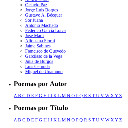
Octavio Paz
Jorge Luis Borges
Gustavo A. Bécquer
Sor Juana
Antonio Machado
Federico García Lorca
José Martí
Alfonsina Storni
Jaime Sabines
Francisco de Quevedo
Garcilaso de la Vega
Julia de Burgos
Luis Cernuda
Miguel de Unamuno
Poemas por Autor
A
B
C
D
E
F
G
H
I
J
K
L
M
N
O
P
Q
R
S
T
U
V
W
X
Y
Z
Poemas por Título
A
B
C
D
E
F
G
H
I
J
K
L
M
N
O
P
Q
R
S
T
U
V
W
X
Y
Z