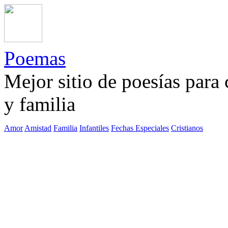
Poemas
Mejor sitio de poesías para
y familia
Amor
Amistad
Familia
Infantiles
Fechas Especiales
Cristianos