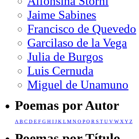
Alfonsina Storni
Jaime Sabines
Francisco de Quevedo
Garcilaso de la Vega
Julia de Burgos
Luis Cernuda
Miguel de Unamuno
Poemas por Autor
A
B
C
D
E
F
G
H
I
J
K
L
M
N
O
P
Q
R
S
T
U
V
W
X
Y
Z
Poemas por Título