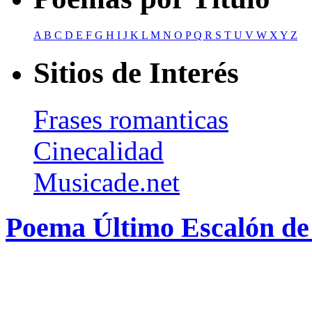
A
B
C
D
E
F
G
H
I
J
K
L
M
N
O
P
Q
R
S
T
U
V
W
X
Y
Z
Sitios de Interés
Frases romanticas
Cinecalidad
Musicade.net
Poema Último Escalón d