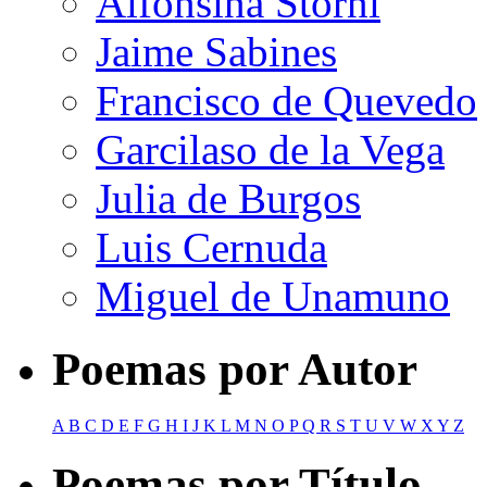
Alfonsina Storni
Jaime Sabines
Francisco de Quevedo
Garcilaso de la Vega
Julia de Burgos
Luis Cernuda
Miguel de Unamuno
Poemas por Autor
A
B
C
D
E
F
G
H
I
J
K
L
M
N
O
P
Q
R
S
T
U
V
W
X
Y
Z
Poemas por Título