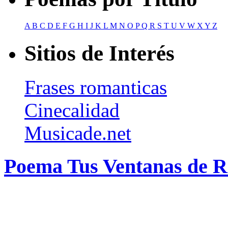
A
B
C
D
E
F
G
H
I
J
K
L
M
N
O
P
Q
R
S
T
U
V
W
X
Y
Z
Sitios de Interés
Frases romanticas
Cinecalidad
Musicade.net
Poema Tus Ventanas de 