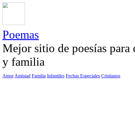
Poemas
Mejor sitio de poesías para
y familia
Amor
Amistad
Familia
Infantiles
Fechas Especiales
Cristianos