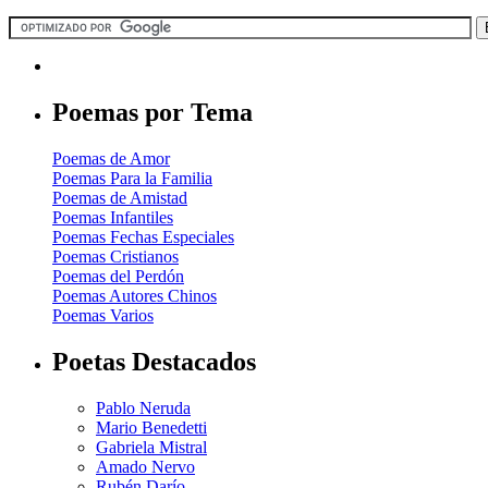
Poemas por Tema
Poemas de Amor
Poemas Para la Familia
Poemas de Amistad
Poemas Infantiles
Poemas Fechas Especiales
Poemas Cristianos
Poemas del Perdón
Poemas Autores Chinos
Poemas Varios
Poetas Destacados
Pablo Neruda
Mario Benedetti
Gabriela Mistral
Amado Nervo
Rubén Darío