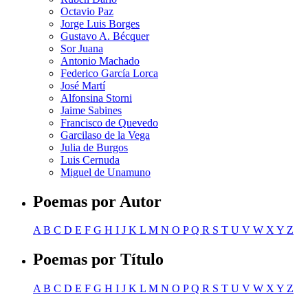
Octavio Paz
Jorge Luis Borges
Gustavo A. Bécquer
Sor Juana
Antonio Machado
Federico García Lorca
José Martí
Alfonsina Storni
Jaime Sabines
Francisco de Quevedo
Garcilaso de la Vega
Julia de Burgos
Luis Cernuda
Miguel de Unamuno
Poemas por Autor
A
B
C
D
E
F
G
H
I
J
K
L
M
N
O
P
Q
R
S
T
U
V
W
X
Y
Z
Poemas por Título
A
B
C
D
E
F
G
H
I
J
K
L
M
N
O
P
Q
R
S
T
U
V
W
X
Y
Z