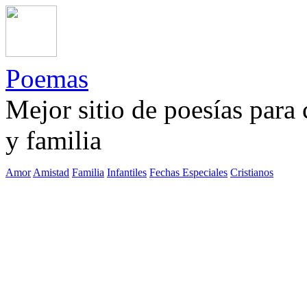
Poemas
Mejor sitio de poesías para
y familia
Amor
Amistad
Familia
Infantiles
Fechas Especiales
Cristianos