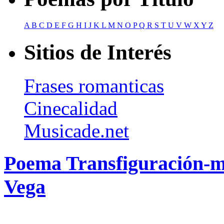
A
B
C
D
E
F
G
H
I
J
K
L
M
N
O
P
Q
R
S
T
U
V
W
X
Y
Z
Sitios de Interés
Frases romanticas
Cinecalidad
Musicade.net
Poema Transfiguración-
Vega