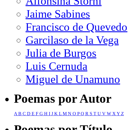
Alfonsina Storni
Jaime Sabines
Francisco de Quevedo
Garcilaso de la Vega
Julia de Burgos
Luis Cernuda
Miguel de Unamuno
Poemas por Autor
A
B
C
D
E
F
G
H
I
J
K
L
M
N
O
P
Q
R
S
T
U
V
W
X
Y
Z
Poemas por Título