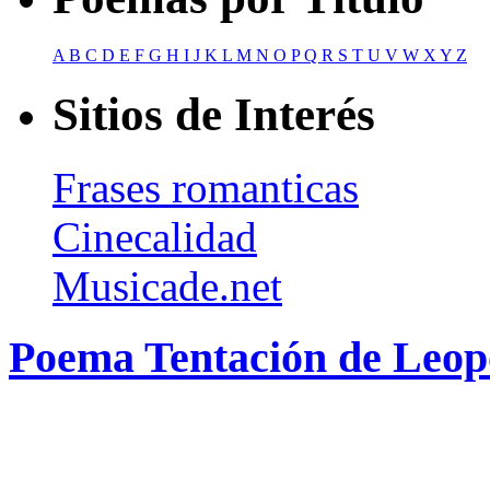
A
B
C
D
E
F
G
H
I
J
K
L
M
N
O
P
Q
R
S
T
U
V
W
X
Y
Z
Sitios de Interés
Frases romanticas
Cinecalidad
Musicade.net
Poema Tentación de Leop