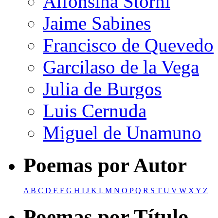
Alfonsina Storni
Jaime Sabines
Francisco de Quevedo
Garcilaso de la Vega
Julia de Burgos
Luis Cernuda
Miguel de Unamuno
Poemas por Autor
A
B
C
D
E
F
G
H
I
J
K
L
M
N
O
P
Q
R
S
T
U
V
W
X
Y
Z
Poemas por Título