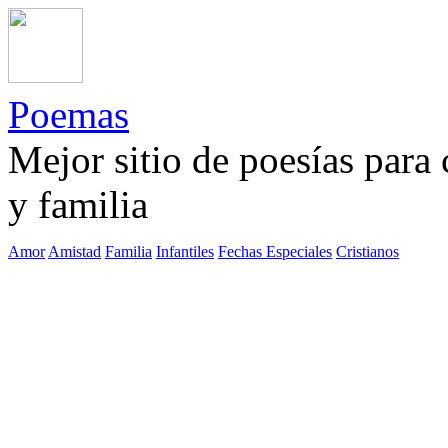
Poemas
Mejor sitio de poesías para
y familia
Amor
Amistad
Familia
Infantiles
Fechas Especiales
Cristianos