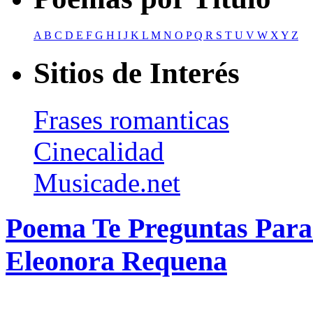
A
B
C
D
E
F
G
H
I
J
K
L
M
N
O
P
Q
R
S
T
U
V
W
X
Y
Z
Sitios de Interés
Frases romanticas
Cinecalidad
Musicade.net
Poema Te Preguntas Para
Eleonora Requena