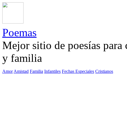
Poemas
Mejor sitio de poesías para
y familia
Amor
Amistad
Familia
Infantiles
Fechas Especiales
Cristianos