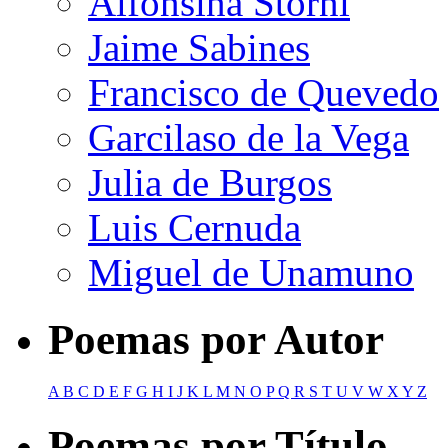
Alfonsina Storni
Jaime Sabines
Francisco de Quevedo
Garcilaso de la Vega
Julia de Burgos
Luis Cernuda
Miguel de Unamuno
Poemas por Autor
A
B
C
D
E
F
G
H
I
J
K
L
M
N
O
P
Q
R
S
T
U
V
W
X
Y
Z
Poemas por Título