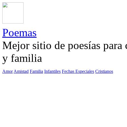
Poemas
Mejor sitio de poesías para
y familia
Amor
Amistad
Familia
Infantiles
Fechas Especiales
Cristianos