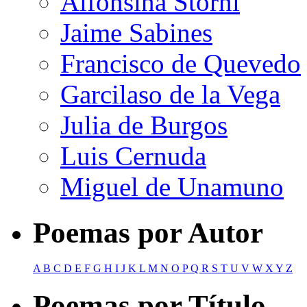
Alfonsina Storni
Jaime Sabines
Francisco de Quevedo
Garcilaso de la Vega
Julia de Burgos
Luis Cernuda
Miguel de Unamuno
Poemas por Autor
A
B
C
D
E
F
G
H
I
J
K
L
M
N
O
P
Q
R
S
T
U
V
W
X
Y
Z
Poemas por Título