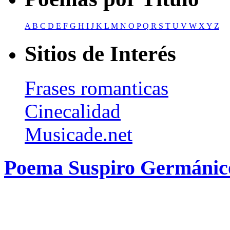
A
B
C
D
E
F
G
H
I
J
K
L
M
N
O
P
Q
R
S
T
U
V
W
X
Y
Z
Sitios de Interés
Frases romanticas
Cinecalidad
Musicade.net
Poema Suspiro Germánic