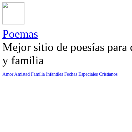
Poemas
Mejor sitio de poesías para
y familia
Amor
Amistad
Familia
Infantiles
Fechas Especiales
Cristianos