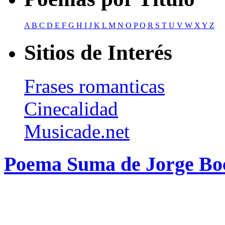
A
B
C
D
E
F
G
H
I
J
K
L
M
N
O
P
Q
R
S
T
U
V
W
X
Y
Z
Sitios de Interés
Frases romanticas
Cinecalidad
Musicade.net
Poema Suma de Jorge Bo