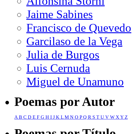
Alfonsina Storni
Jaime Sabines
Francisco de Quevedo
Garcilaso de la Vega
Julia de Burgos
Luis Cernuda
Miguel de Unamuno
Poemas por Autor
A
B
C
D
E
F
G
H
I
J
K
L
M
N
O
P
Q
R
S
T
U
V
W
X
Y
Z
Poemas por Título