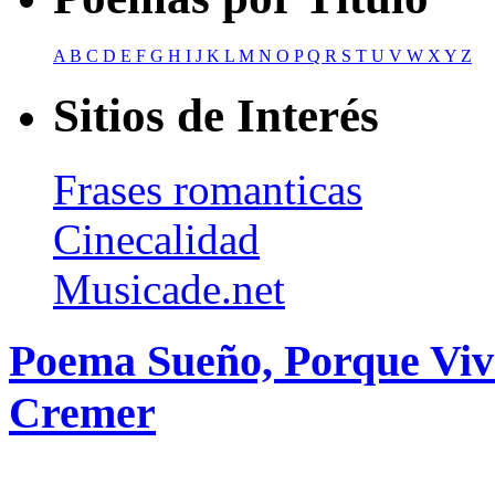
A
B
C
D
E
F
G
H
I
J
K
L
M
N
O
P
Q
R
S
T
U
V
W
X
Y
Z
Sitios de Interés
Frases romanticas
Cinecalidad
Musicade.net
Poema Sueño, Porque Viv
Cremer