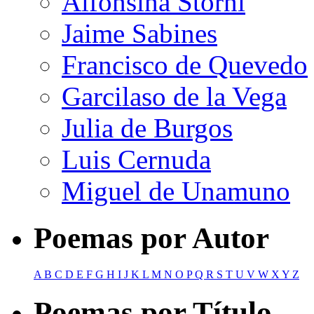
Alfonsina Storni
Jaime Sabines
Francisco de Quevedo
Garcilaso de la Vega
Julia de Burgos
Luis Cernuda
Miguel de Unamuno
Poemas por Autor
A
B
C
D
E
F
G
H
I
J
K
L
M
N
O
P
Q
R
S
T
U
V
W
X
Y
Z
Poemas por Título