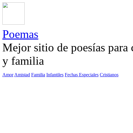
Poemas
Mejor sitio de poesías para
y familia
Amor
Amistad
Familia
Infantiles
Fechas Especiales
Cristianos