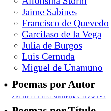
Alfonsina Storni
Jaime Sabines
Francisco de Quevedo
Garcilaso de la Vega
Julia de Burgos
Luis Cernuda
Miguel de Unamuno
Poemas por Autor
A
B
C
D
E
F
G
H
I
J
K
L
M
N
O
P
Q
R
S
T
U
V
W
X
Y
Z
Poemas por Título