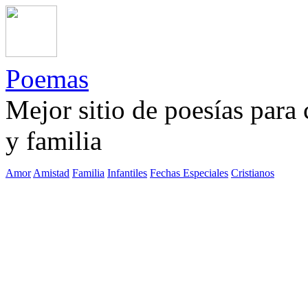
Poemas
Mejor sitio de poesías para
y familia
Amor
Amistad
Familia
Infantiles
Fechas Especiales
Cristianos