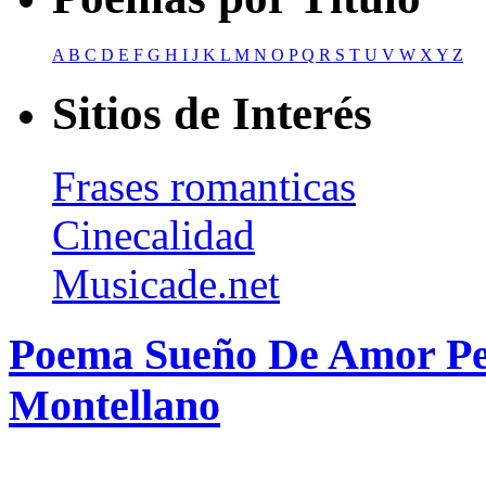
A
B
C
D
E
F
G
H
I
J
K
L
M
N
O
P
Q
R
S
T
U
V
W
X
Y
Z
Sitios de Interés
Frases romanticas
Cinecalidad
Musicade.net
Poema Sueño De Amor Per
Montellano