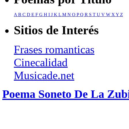
A
B
C
D
E
F
G
H
I
J
K
L
M
N
O
P
Q
R
S
T
U
V
W
X
Y
Z
Sitios de Interés
Frases romanticas
Cinecalidad
Musicade.net
Poema Soneto De La Zubi