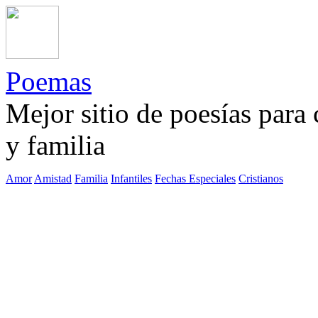
Poemas
Mejor sitio de poesías para
y familia
Amor
Amistad
Familia
Infantiles
Fechas Especiales
Cristianos