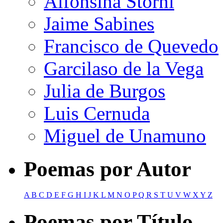
Alfonsina Storni
Jaime Sabines
Francisco de Quevedo
Garcilaso de la Vega
Julia de Burgos
Luis Cernuda
Miguel de Unamuno
Poemas por Autor
A
B
C
D
E
F
G
H
I
J
K
L
M
N
O
P
Q
R
S
T
U
V
W
X
Y
Z
Poemas por Título