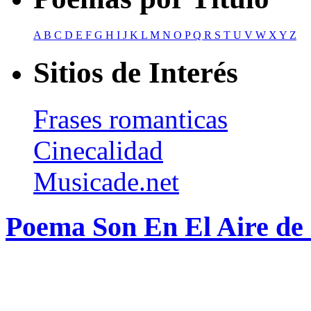
A
B
C
D
E
F
G
H
I
J
K
L
M
N
O
P
Q
R
S
T
U
V
W
X
Y
Z
Sitios de Interés
Frases romanticas
Cinecalidad
Musicade.net
Poema Son En El Aire de