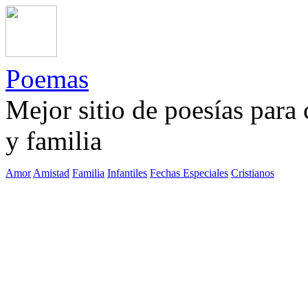
Poemas
Mejor sitio de poesías para
y familia
Amor
Amistad
Familia
Infantiles
Fechas Especiales
Cristianos