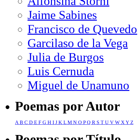
Alfonsina Storni
Jaime Sabines
Francisco de Quevedo
Garcilaso de la Vega
Julia de Burgos
Luis Cernuda
Miguel de Unamuno
Poemas por Autor
A
B
C
D
E
F
G
H
I
J
K
L
M
N
O
P
Q
R
S
T
U
V
W
X
Y
Z
Poemas por Título