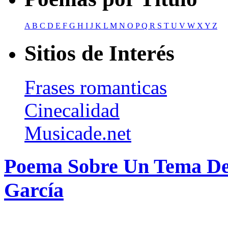
A
B
C
D
E
F
G
H
I
J
K
L
M
N
O
P
Q
R
S
T
U
V
W
X
Y
Z
Sitios de Interés
Frases romanticas
Cinecalidad
Musicade.net
Poema Sobre Un Tema De 
García