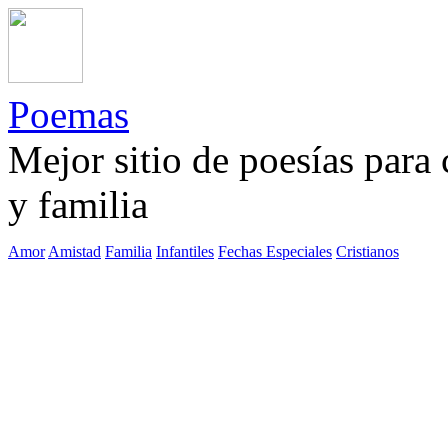
Poemas
Mejor sitio de poesías para
y familia
Amor
Amistad
Familia
Infantiles
Fechas Especiales
Cristianos