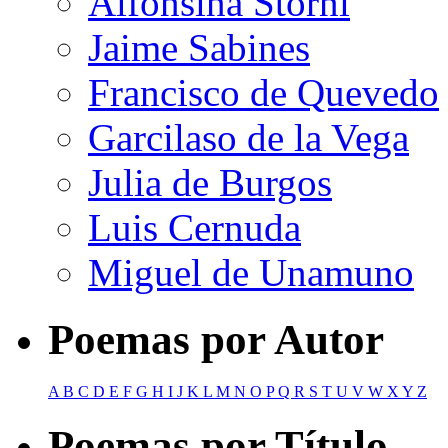
Alfonsina Storni
Jaime Sabines
Francisco de Quevedo
Garcilaso de la Vega
Julia de Burgos
Luis Cernuda
Miguel de Unamuno
Poemas por Autor
A
B
C
D
E
F
G
H
I
J
K
L
M
N
O
P
Q
R
S
T
U
V
W
X
Y
Z
Poemas por Título