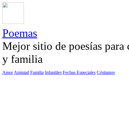
Poemas
Mejor sitio de poesías para
y familia
Amor
Amistad
Familia
Infantiles
Fechas Especiales
Cristianos