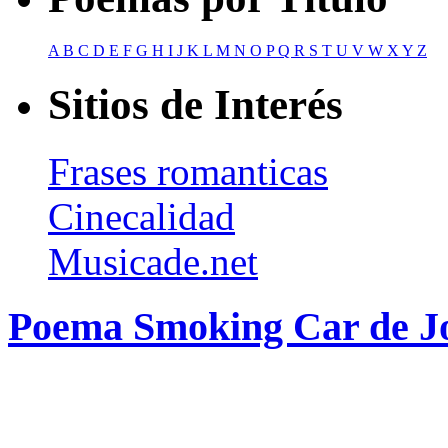
A
B
C
D
E
F
G
H
I
J
K
L
M
N
O
P
Q
R
S
T
U
V
W
X
Y
Z
Sitios de Interés
Frases romanticas
Cinecalidad
Musicade.net
Poema Smoking Car de Jo