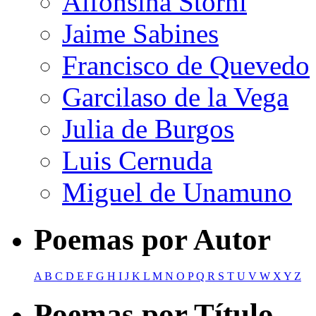
Alfonsina Storni
Jaime Sabines
Francisco de Quevedo
Garcilaso de la Vega
Julia de Burgos
Luis Cernuda
Miguel de Unamuno
Poemas por Autor
A
B
C
D
E
F
G
H
I
J
K
L
M
N
O
P
Q
R
S
T
U
V
W
X
Y
Z
Poemas por Título