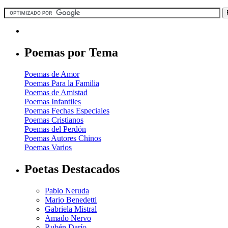
Poemas por Tema
Poemas de Amor
Poemas Para la Familia
Poemas de Amistad
Poemas Infantiles
Poemas Fechas Especiales
Poemas Cristianos
Poemas del Perdón
Poemas Autores Chinos
Poemas Varios
Poetas Destacados
Pablo Neruda
Mario Benedetti
Gabriela Mistral
Amado Nervo
Rubén Darío