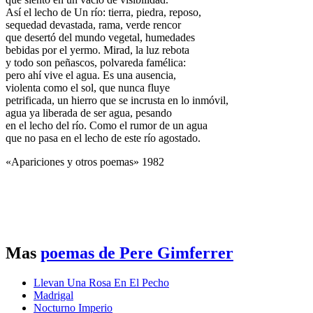
Así el lecho de Un río: tierra, piedra, reposo,
sequedad devastada, rama, verde rencor
que desertó del mundo vegetal, humedades
bebidas por el yermo. Mirad, la luz rebota
y todo son peñascos, polvareda famélica:
pero ahí vive el agua. Es una ausencia,
violenta como el sol, que nunca fluye
petrificada, un hierro que se incrusta en lo inmóvil,
agua ya liberada de ser agua, pesando
en el lecho del río. Como el rumor de un agua
que no pasa en el lecho de este río agostado.
«Apariciones y otros poemas» 1982
Mas
poemas de Pere Gimferrer
Llevan Una Rosa En El Pecho
Madrigal
Nocturno Imperio