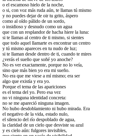
o el escamoso hielo de la noche,
o si, con voz más ruda aún, te llamas tú mismo
y no puedes dejar de oir tu grito, áspero
como al oído pálido de un sordo,
o insidioso y desnudo como un agua
que con un resplandor de hacha hiere la luna:
si te llamas al centro de ti mismo, si sientes
que todo aquel llamarte es encontrar un centro
y tú mismo apareces en tu nudo de luz;
si te llaman desde dentro de ti, cuando te mires
¿verás el sueño que soñé yo anoche?
No es ver exactamente, porque no lo veía,
sino que más bien yo era mi sueño.
No era que me viese a mí mismo; era ser
algo que existía y era yo.
Porque el tema de las apariciones
es el tema del yo. Pero esa vez
no vi ninguna identidad concreta:
no se me apareció ninguna imagen.
No hubo desdoblamiento ni hubo mirada. Era
el negativo de la vida, estado nulo,
el silencio del río despoblado de agua,
la claridad de un cielo que desviste su azul
y es cielo aún: fulgores invisibles,
que siento en un vacío de visibilidad.