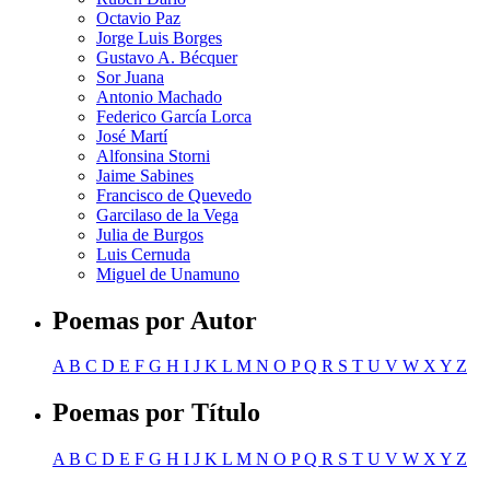
Octavio Paz
Jorge Luis Borges
Gustavo A. Bécquer
Sor Juana
Antonio Machado
Federico García Lorca
José Martí
Alfonsina Storni
Jaime Sabines
Francisco de Quevedo
Garcilaso de la Vega
Julia de Burgos
Luis Cernuda
Miguel de Unamuno
Poemas por Autor
A
B
C
D
E
F
G
H
I
J
K
L
M
N
O
P
Q
R
S
T
U
V
W
X
Y
Z
Poemas por Título
A
B
C
D
E
F
G
H
I
J
K
L
M
N
O
P
Q
R
S
T
U
V
W
X
Y
Z