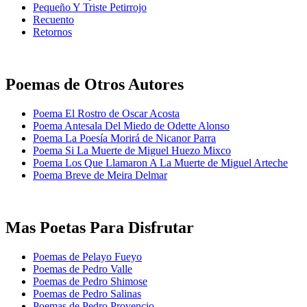
Pequeño Y Triste Petirrojo
Recuento
Retornos
Poemas de Otros Autores
Poema El Rostro de Oscar Acosta
Poema Antesala Del Miedo de Odette Alonso
Poema La Poesía Morirá de Nicanor Parra
Poema Si La Muerte de Miguel Huezo Mixco
Poema Los Que Llamaron A La Muerte de Miguel Arteche
Poema Breve de Meira Delmar
Mas Poetas Para Disfrutar
Poemas de Pelayo Fueyo
Poemas de Pedro Valle
Poemas de Pedro Shimose
Poemas de Pedro Salinas
Poemas de Pedro Provencio