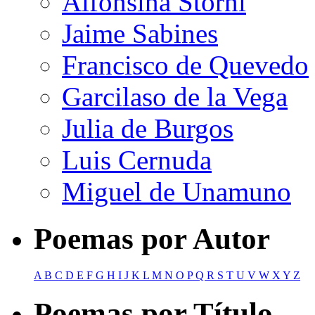
Alfonsina Storni
Jaime Sabines
Francisco de Quevedo
Garcilaso de la Vega
Julia de Burgos
Luis Cernuda
Miguel de Unamuno
Poemas por Autor
A
B
C
D
E
F
G
H
I
J
K
L
M
N
O
P
Q
R
S
T
U
V
W
X
Y
Z
Poemas por Título