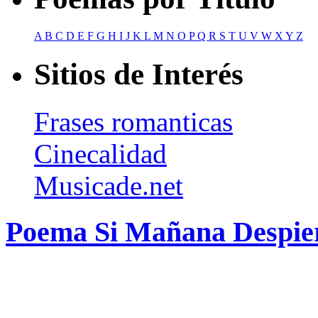
A
B
C
D
E
F
G
H
I
J
K
L
M
N
O
P
Q
R
S
T
U
V
W
X
Y
Z
Sitios de Interés
Frases romanticas
Cinecalidad
Musicade.net
Poema Si Mañana Despier