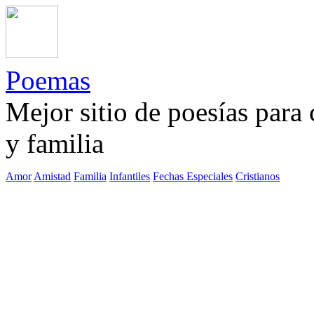
Poemas
Mejor sitio de poesías para
y familia
Amor
Amistad
Familia
Infantiles
Fechas Especiales
Cristianos