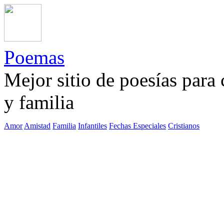
Poemas
Mejor sitio de poesías para
y familia
Amor
Amistad
Familia
Infantiles
Fechas Especiales
Cristianos