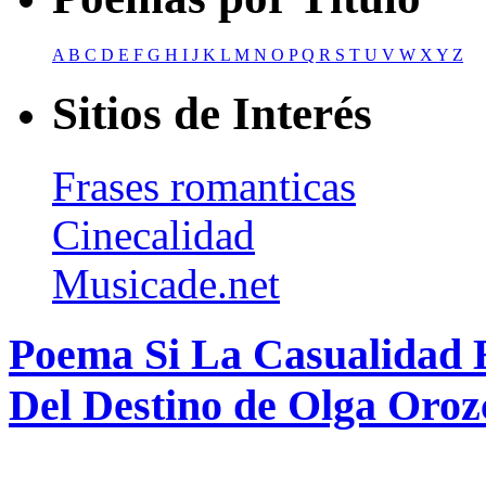
A
B
C
D
E
F
G
H
I
J
K
L
M
N
O
P
Q
R
S
T
U
V
W
X
Y
Z
Sitios de Interés
Frases romanticas
Cinecalidad
Musicade.net
Poema Si La Casualidad
Del Destino de Olga Oroz