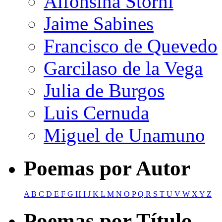
Alfonsina Storni
Jaime Sabines
Francisco de Quevedo
Garcilaso de la Vega
Julia de Burgos
Luis Cernuda
Miguel de Unamuno
Poemas por Autor
A
B
C
D
E
F
G
H
I
J
K
L
M
N
O
P
Q
R
S
T
U
V
W
X
Y
Z
Poemas por Título